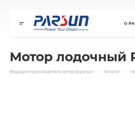
О P
Мотор лодочный P
—
—
Ведущий производитель моторов parsun
Каталог
Ч