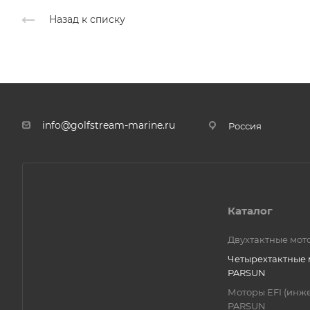
Назад к списку
info@golfstream-marine.ru
Россия
Каталог
Двухтактные мо
Четырехтактные
PARSUN
Моторы EFI (инж
PARSUN