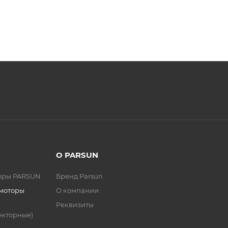
О PARSUN
торы PARSUN
Бренд Parsun
 моторы
О компании
Реквизиты
екторные)