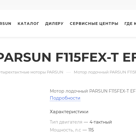
ARSUN
КАТАЛОГ
ДИЛЕРУ
СЕРВИСНЫЕ ЦЕНТРЫ
ГДЕ 
ARSUN F115FEX-T EF
—
етырехтактные моторы PARSUN
Мотор лодочный PARSUN F115F
Мотор лодочный PARSUN F115FEX-T EF
Подробности
Характеристики
Тип двигателя
—
4-тактный
Мощность, л.с
—
115