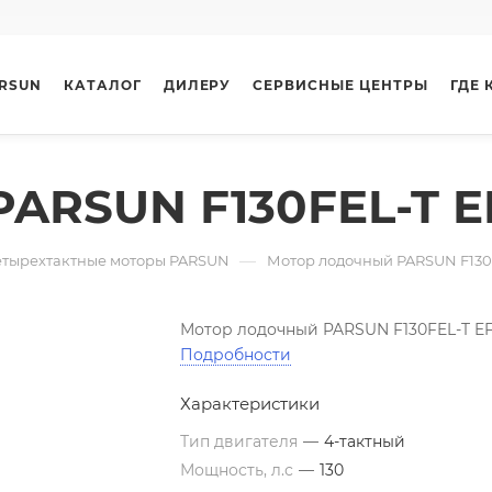
ARSUN
КАТАЛОГ
ДИЛЕРУ
СЕРВИСНЫЕ ЦЕНТРЫ
ГДЕ 
ARSUN F130FEL-T E
—
етырехтактные моторы PARSUN
Мотор лодочный PARSUN F130
Мотор лодочный PARSUN F130FEL-T EF
Подробности
Характеристики
Тип двигателя
—
4-тактный
Мощность, л.с
—
130