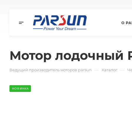
О P
Мотор лодочный P
—
—
Ведущий производитель моторов parsun
Каталог
Ч
НОВИНКА