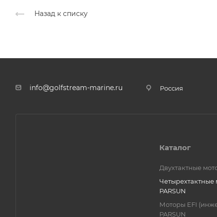
Назад к списку
info@golfstream-marine.ru
Россия
Каталог
Двухтактные мо
Четырехтактные
PARSUN
Моторы EFI (инж
PARSUN