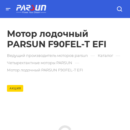
Мотор лодочный
PARSUN F90FEL-T EFI
—
—
Ведущий производитель моторов parsun
Каталог
—
Четырехтактные моторы PARSUN
Мотор лодочный PARSUN F90FEL-T EFI
АКЦИЯ