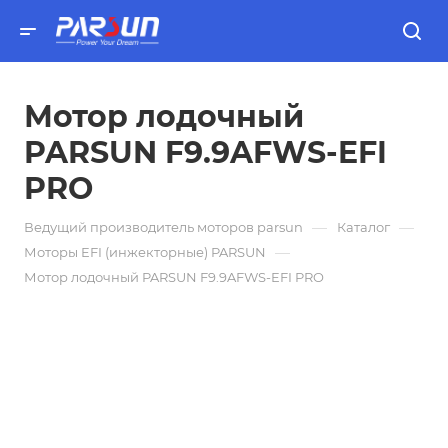
Мотор лодочный
PARSUN F9.9AFWS-EFI
PRO
—
—
Ведущий производитель моторов parsun
Каталог
—
Моторы EFI (инжекторные) PARSUN
Мотор лодочный PARSUN F9.9AFWS-EFI PRO