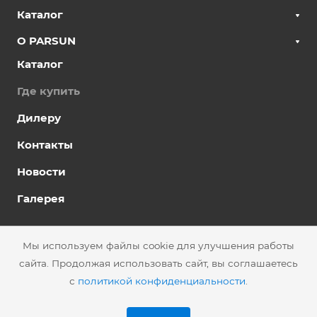
Каталог
О PARSUN
Каталог
Где купить
Дилеру
Контакты
Новости
Галерея
© 2026 АО «ССК»
Политика конфиденциальности
Мы используем файлы cookie для улучшения работы
сайта. Продолжая использовать сайт, вы соглашаетесь
Подписаться на рассылку
Сделано в
с
политикой конфиденциальности
.