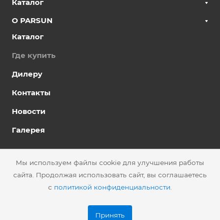
Каталог
О PARSUN
Каталог
Где купить
Дилеру
Контакты
Новости
Галерея
© 2026 АО «ССК»
Политика конфиденциальности
Мы используем файлы cookie для улучшения работы
сайта. Продолжая использовать сайт, вы соглашаетесь
Подписаться на рассылку
Сделано в
с
политикой конфиденциальности
.
Принять