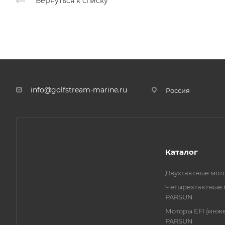
Вернуться к списку
info@golfstream-marine.ru
Россия
Каталог
Двухтактные мо
Четырехтактные
PARSUN
Моторы EFI (инж
PARSUN