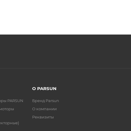
О PARSUN
торы PARSUN
Бренд Parsun
 моторы
О компании
Реквизиты
екторные)